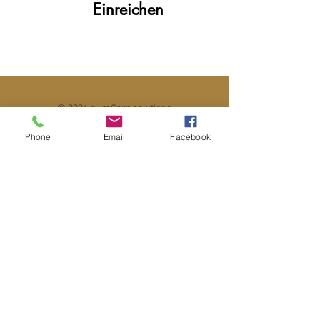
Einreichen
© 2024 by mCorp solutions
Phone
Email
Facebook
Düsseldorfer Bratwoosch
Hermann's Catering
Karl-Phillip Hermann
Kittelbachstrasse 3