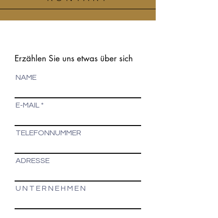
Erzählen Sie uns etwas über sich
NAME
E-MAIL
TELEFONNUMMER
ADRESSE
U N T E R N E H M E N